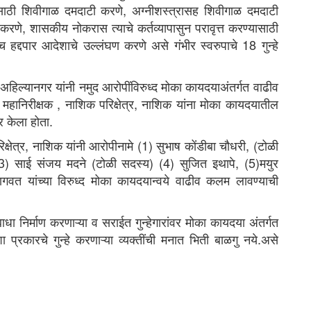
्यासाठी शिवीगाळ दमदाटी करणे, अग्नीशस्त्रासह शिवीगाळ दमदाटी
णे, शासकीय नोकरास त्याचे कर्तव्यापासुन परावृत्त करण्यासाठी
हद्दपार आदेशाचे उल्लंघण करणे असे गंभीर स्वरुपाचे 18 गुन्हे
 अहिल्यानगर यांनी नमुद आरोपींविरुध्द मोका कायदयाअंतर्गत वाढीव
हानिरीक्षक , नाशिक परिक्षेत्र, नाशिक यांना मोका कायदयातील
र केला होता.
क्षेत्र, नाशिक यांनी आरोपीनामे (1) सुभाष कोंडीबा चौधरी, (टोळी
(3) साई संजय मदने (टोळी सदस्य) (4) सुजित इथापे, (5)मयुर
 भागवत यांच्या विरुध्द मोका कायदयान्वये वाढीव कलम लावण्याची
धा निर्माण करणाऱ्या व सराईत गुन्हेगारांवर मोका कायदया अंतर्गत
्रकारचे गुन्हे करणाऱ्या व्यक्तींची मनात भिती बाळगु नये.असे