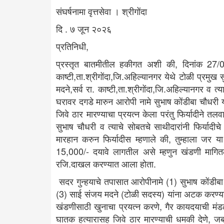
संघर्षनामा वृत्तसेवा । श्रीगोंदा
दि . ७ जून २०२६
प्रतिनिधी,
प्रस्तृत बातमीतील हकीगत अशी की, दिनांक 27/02
काष्टी,ता.श्रीगोंदा,जि.अहिल्यानगर येथे टोळी प्रमु
मदने,सर्व रा. काष्टी,ता.श्रीगोंदा,जि.अहिल्यानगर व त्
घरावर दगडे मारुन आरोपी नामे सुभाष कोंडीबा चौधरी यान
जिवे ठार मारण्याचा प्रयत्न केला परंतु फिर्यादीने तल
सुभाष चौधरी व त्याचे सोबतचे साथीदारांनी फिर्यादीच
मारहान करुन फिर्यादीस म्हणाले की, तुम्हाला जर य
15,000/- दयावे लागतील असे म्हणुन खंडणी मागितली 
रजि.दाखल करण्यात आला होता.
सदर गुन्हयाचे तपासात आरोपीनामे (1) सुभाष कोंडीबा
(3) साई संजय मदने (टोळी सदस्य) यांना अटक करण्यात 
खंडणीसाठी खुनाचा प्रयत्न करणे, गैर कायदयाची मंड
घातक हत्यारासह जिवे ठार मारण्याची धमकी देणे, ज