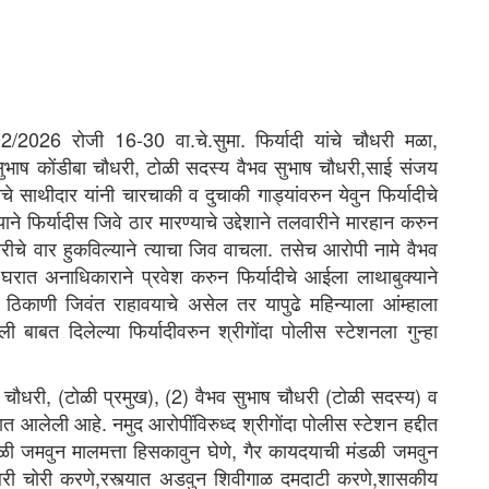
/2026 रोजी 16-30 वा.चे.सुमा. फिर्यादी यांचे चौधरी मळा,
ख सुभाष कोंडीबा चौधरी, टोळी सदस्य वैभव सुभाष चौधरी,साई संजय
याचे साथीदार यांनी चारचाकी व दुचाकी गाड्यांवरुन येवुन फिर्यादीचे
े फिर्यादीस जिवे ठार मारण्याचे उद्देशाने तलवारीने मारहान करुन
वारीचे वार हुकविल्याने त्याचा जिव वाचला. तसेच आरोपी नामे वैभव
े घरात अनाधिकाराने प्रवेश करुन फिर्यादीचे आईला लाथाबुक्याने
ा ठिकाणी जिवंत राहावयाचे असेल तर यापुढे महिन्याला आंम्हाला
बाबत दिलेल्या फिर्यादीवरुन श्रीगोंदा पोलीस स्टेशनला गुन्हा
 चौधरी, (टोळी प्रमुख), (2) वैभव सुभाष चौधरी (टोळी सदस्य) व
आलेली आहे. नमुद आरोपींविरुध्द श्रीगोंदा पोलीस स्टेशन हद्दीत
ळी जमवुन मालमत्ता हिसकावुन घेणे, गैर कायदयाची मंडळी जमवुन
बरी चोरी करणे,रस्त्यात अडवुन शिवीगाळ दमदाटी करणे,शासकीय