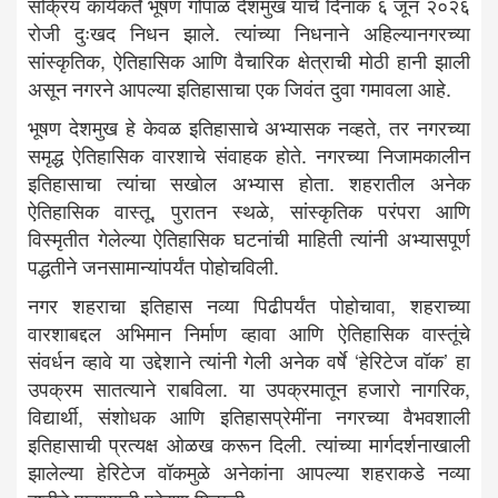
सक्रिय कार्यकर्ते भूषण गोपाळ देशमुख यांचे दिनांक ६ जून २०२६
रोजी दुःखद निधन झाले. त्यांच्या निधनाने अहिल्यानगरच्या
सांस्कृतिक, ऐतिहासिक आणि वैचारिक क्षेत्राची मोठी हानी झाली
असून नगरने आपल्या इतिहासाचा एक जिवंत दुवा गमावला आहे.
भूषण देशमुख हे केवळ इतिहासाचे अभ्यासक नव्हते, तर नगरच्या
समृद्ध ऐतिहासिक वारशाचे संवाहक होते. नगरच्या निजामकालीन
इतिहासाचा त्यांचा सखोल अभ्यास होता. शहरातील अनेक
ऐतिहासिक वास्तू, पुरातन स्थळे, सांस्कृतिक परंपरा आणि
विस्मृतीत गेलेल्या ऐतिहासिक घटनांची माहिती त्यांनी अभ्यासपूर्ण
पद्धतीने जनसामान्यांपर्यंत पोहोचविली.
नगर शहराचा इतिहास नव्या पिढीपर्यंत पोहोचावा, शहराच्या
वारशाबद्दल अभिमान निर्माण व्हावा आणि ऐतिहासिक वास्तूंचे
संवर्धन व्हावे या उद्देशाने त्यांनी गेली अनेक वर्षे ‘हेरिटेज वॉक’ हा
उपक्रम सातत्याने राबविला. या उपक्रमातून हजारो नागरिक,
विद्यार्थी, संशोधक आणि इतिहासप्रेमींना नगरच्या वैभवशाली
इतिहासाची प्रत्यक्ष ओळख करून दिली. त्यांच्या मार्गदर्शनाखाली
झालेल्या हेरिटेज वॉकमुळे अनेकांना आपल्या शहराकडे नव्या