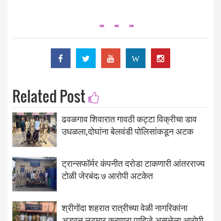
W
Related Post
ढवळगाव शिवारात गावठी कट्टा विक्रीचा डाव
उधळला,दोघांना बेलवंडी पोलिसांकडून अटक
ट्रान्सफॉर्मर कंपनीत दरोडा टाकणारी आंतरराज्य
टोळी जेरबंद; ७ आरोपी अटकेत
श्रीगोंदा शहरात रात्रीच्या वेळी नागरिकांना
अडवून लूटमार करणारा पाहिजे असलेला आरोपी