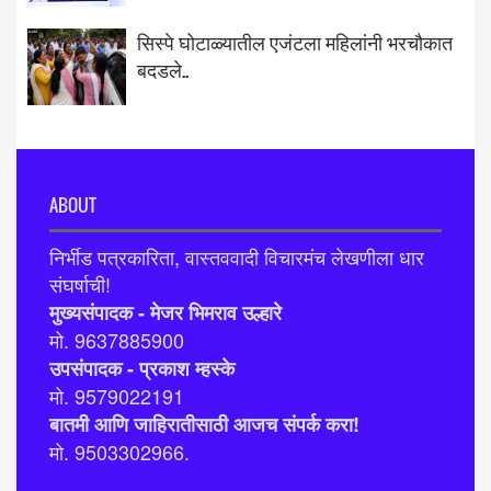
सिस्पे घोटाळ्यातील एजंटला महिलांनी भरचौकात
बदडले..
ABOUT
निर्भीड पत्रकारिता, वास्तववादी विचारमंच लेखणीला धार
संघर्षाची!
मुख्यसंपादक - मेजर भिमराव उल्हारे
मो. 9637885900
उपसंपादक - प्रकाश म्हस्के
मो. 9579022191
बातमी आणि जाहिरातीसाठी आजच संपर्क करा!
मो. 9503302966.