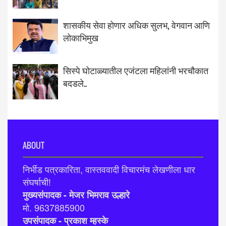
शासकीय सेवा होणार अधिक सुलभ, वेगवान आणि
लोकाभिमुख
सिस्पे घोटाळ्यातील एजंटला महिलांनी भरचौकात
बदडले..
ABOUT
निर्भीड पत्रकारिता, वास्तववादी विचारमंच लेखणीला धार
संघर्षाची!
मुख्यसंपादक - मेजर भिमराव उल्हारे
मो. 9637885900
उपसंपादक - प्रकाश म्हस्के