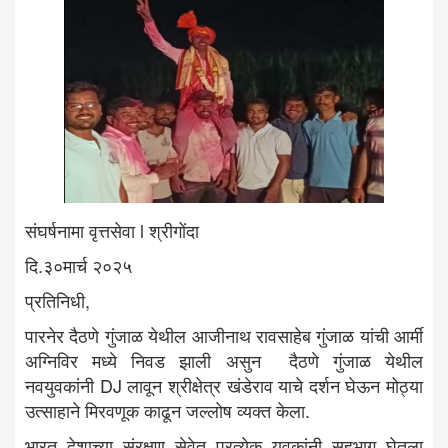
संघर्षनामा वृत्तसेवा l श्रीगोंदा
दि.३०मार्च २०२५
प्रतिनिधी,
पारनेर दैठणे गुंजाळ येथील आजीनाथ रावसाहेब गुंजाळ यांची आर्मी
अग्निविर मध्ये निवड झाली असुन दैठणे गुंजाळ येथील
नवयुवकांनी DJ लावून श्रीक्षेत्र खंडेराव याचे दर्शन घेऊन मोठ्या
उत्साहाने मिरवणूक काढून जल्लोष व्यक्त केला.
भारत देशाच्या संरक्षण सेवेत प्रत्येक युवकांनी सहभाग घेतला