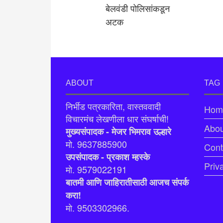
बेलवंडी पोलिसांकडून
अटक
ABOUT
TAG
निर्भीड पत्रकारिता, वास्तववादी
Hom
विचारमंच लेखणीला धार संघर्षाची!
Abou
मुख्यसंपादक - मेजर भिमराव उल्हारे
मो. 9637885900
Cont
उपसंपादक - प्रकाश म्हस्के
Priv
मो. 9579022191
बातमी आणि जाहिरातीसाठी आजच संपर्क
करा!
मो. 9503302966.