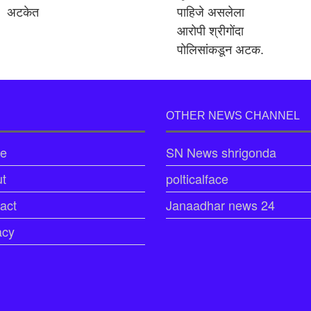
अटकेत
पाहिजे असलेला
आरोपी श्रीगोंदा
पोलिसांकडून अटक.
OTHER NEWS CHANNEL
e
SN News shrigonda
t
polticalface
act
Janaadhar news 24
acy