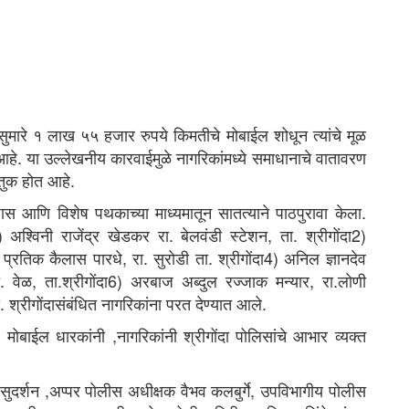
े सुमारे १ लाख ५५ हजार रुपये किमतीचे मोबाईल शोधून त्यांचे मूळ
हे. या उल्लेखनीय कारवाईमुळे नागरिकांमध्ये समाधानाचे वातावरण
कौतुक होत आहे.
ास आणि विशेष पथकाच्या माध्यमातून सातत्याने पाठपुरावा केला.
अश्विनी राजेंद्र खेडकर रा. बेलवंडी स्टेशन, ता. श्रीगोंदा2)
3) प्रतिक कैलास पारधे, रा. सुरोडी ता. श्रीगोंदा4) अनिल ज्ञानदेव
 वेळ, ता.श्रीगोंदा6) अरबाज अब्दुल रज्जाक मन्यार, रा.लोणी
ा. श्रीगोंदासंबंधित नागरिकांना परत देण्यात आले.
ोबाईल धारकांनी ,नागरिकांनी श्रीगोंदा पोलिसांचे आभार व्यक्त
ुदर्शन ,अप्पर पोलीस अधीक्षक वैभव कलबुर्गे, उपविभागीय पोलीस