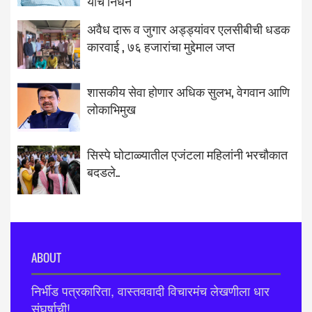
यांचे निधन
अवैध दारू व जुगार अड्ड्यांवर एलसीबीची धडक
कारवाई , ७६ हजारांचा मुद्देमाल जप्त
शासकीय सेवा होणार अधिक सुलभ, वेगवान आणि
लोकाभिमुख
सिस्पे घोटाळ्यातील एजंटला महिलांनी भरचौकात
बदडले..
ABOUT
निर्भीड पत्रकारिता, वास्तववादी विचारमंच लेखणीला धार
संघर्षाची!