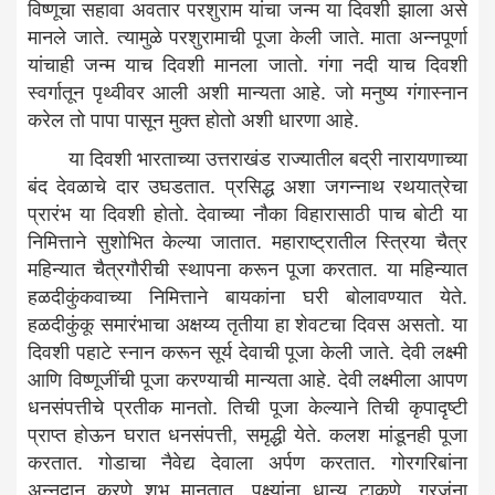
विष्णूचा सहावा अवतार परशुराम यांचा जन्म या दिवशी झाला असे
मानले जाते. त्यामुळे परशुरामाची पूजा केली जाते. माता अन्नपूर्णा
यांचाही जन्म याच दिवशी मानला जातो. गंगा नदी याच दिवशी
स्वर्गातून पृथ्वीवर आली अशी मान्यता आहे. जो मनुष्य गंगास्नान
करेल तो पापा पासून मुक्त होतो अशी धारणा आहे.
या दिवशी भारताच्या उत्तराखंड राज्यातील बद्री नारायणाच्या
बंद देवळाचे दार उघडतात. प्रसिद्ध अशा जगन्नाथ रथयात्रेचा
प्रारंभ या दिवशी होतो. देवाच्या नौका विहारासाठी पाच बोटी या
निमित्ताने सुशोभित केल्या जातात. महाराष्ट्रातील स्त्रिया चैत्र
महिन्यात चैत्रगौरीची स्थापना करून पूजा करतात. या महिन्यात
हळदीकुंकवाच्या निमित्ताने बायकांना घरी बोलावण्यात येते.
हळदीकुंकू समारंभाचा अक्षय्य तृतीया हा शेवटचा दिवस असतो. या
दिवशी पहाटे स्नान करून सूर्य देवाची पूजा केली जाते. देवी लक्ष्मी
आणि विष्णूजींची पूजा करण्याची मान्यता आहे. देवी लक्ष्मीला आपण
धनसंपत्तीचे प्रतीक मानतो. तिची पूजा केल्याने तिची कृपादृष्टी
प्राप्त होऊन घरात धनसंपत्ती, समृद्धी येते. कलश मांडूनही पूजा
करतात. गोडाचा नैवेद्य देवाला अर्पण करतात. गोरगरिबांना
अन्नदान करणे शुभ मानतात. पक्ष्यांना धान्य टाकणे, गरजूंना