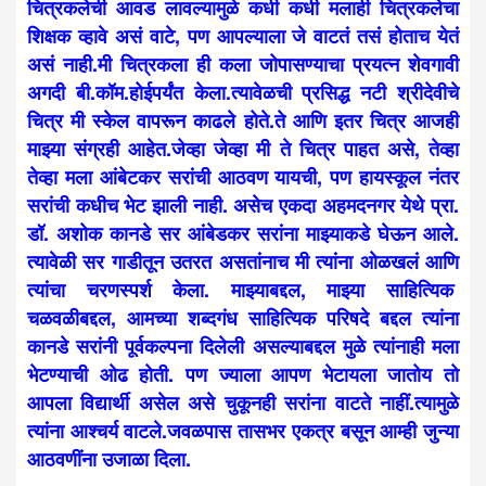
चित्रकलेची आवड लावल्यामुळे कधी कधी मलाही चित्रकलेचा
शिक्षक व्हावे असं वाटे, पण आपल्याला जे वाटतं तसं होताच येतं
असं नाही.मी चित्रकला ही कला जोपासण्याचा प्रयत्न शेवगावी
अगदी बी.कॉम.होईपर्यंत केला.त्यावेळची प्रसिद्ध नटी श्रीदेवीचे
चित्र मी स्केल वापरून काढले होते.ते आणि इतर चित्र आजही
माझ्या संग्रही आहेत.जेव्हा जेव्हा मी ते चित्र पाहत असे, तेव्हा
तेव्हा मला आंबेटकर सरांची आठवण यायची, पण हायस्कूल नंतर
सरांची कधीच भेट झाली नाही. असेच एकदा अहमदनगर येथे प्रा.
डॉ. अशोक कानडे सर आंबेडकर सरांना माझ्याकडे घेऊन आले.
त्यावेळी सर गाडीतून उतरत असतांनाच मी त्यांना ओळखलं आणि
त्यांचा चरणस्पर्श केला. माझ्याबद्दल, माझ्या साहित्यिक
चळवळीबद्दल, आमच्या शब्दगंध साहित्यिक परिषदे बद्दल त्यांना
कानडे सरांनी पूर्वकल्पना दिलेली असल्याबद्दल मुळे त्यांनाही मला
भेटण्याची ओढ होती. पण ज्याला आपण भेटायला जातोय तो
आपला विद्यार्थी असेल असे चुकूनही सरांना वाटते नाहीं.त्यामुळे
त्यांना आश्चर्य वाटले.जवळपास तासभर एकत्र बसून आम्ही जुन्या
आठवणींना उजाळा दिला.