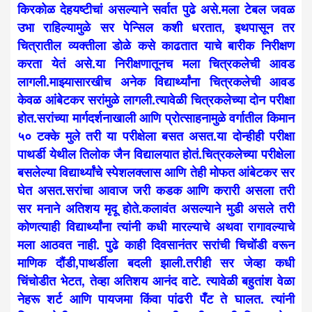
किरकोळ देहयष्टीचां असल्याने सर्वात पुढे असे.मला टेबल जवळ
उभा राहिल्यामुळे सर पेन्सिल कशी धरतात, इथपासून तर
चित्रातील व्यक्तीला डोळे कसे काढतात याचे बारीक निरीक्षण
करता येतं असे.या निरीक्षणातूनच मला चित्रकलेची आवड
लागली.माझ्यासारखीच अनेक विद्यार्थ्यांना चित्रकलेची आवड
केवळ आंबेटकर सरांमुळे लागली.त्यावेळी चित्रकलेच्या दोन परीक्षा
होत.सरांच्या मार्गदर्शनाखाली आणि प्रोत्साहनामुळे वर्गातील किमान
५० टक्के मुले तरी या परीक्षेला बसत असत.या दोन्हीही परीक्षा
पाथर्डी येथील तिलोक जैन विद्यालयात होतं.चित्रकलेच्या परीक्षेला
बसलेल्या विद्यार्थ्यांचे स्पेशलक्लास आणि तेही मोफत आंबेटकर सर
घेत असत.सरांचा आवाज जरी कडक आणि करारी असला तरी
सर मनाने अतिशय मृदू होते.कलावंत असल्याने मुडी असले तरी
कोणत्याही विद्यार्थ्यांना त्यांनी कधी मारल्याचे अथवा रागावल्याचे
मला आठवत नाही. पुढे काही दिवसानंतर सरांची चिचोंडी वरून
माणिक दौंडी,पाथर्डीला बदली झाली.तरीही सर जेव्हा कधी
चिंचोडीत भेटत, तेव्हा अतिशय आनंद वाटे. त्यावेळी बहुतांश वेळा
नेहरू शर्ट आणि पायजमा किंवा पांढरी पँट ते घालत. त्यांनी