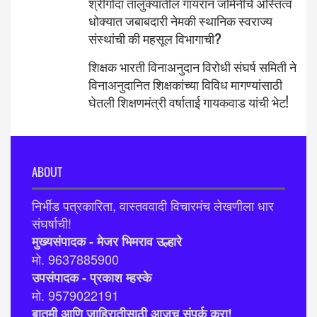
श्रीगोंदा तालुक्यातील गायरान जमिनींचे अस्तित्व
धोक्यात जबाबदारी नेमकी स्थानिक स्वराज्य
संस्थांची की महसूल विभागाची?
शिक्षक भारती विनाअनुदान विरोधी संघर्ष समिती ने
विनाअनुदानित शिक्षकांच्या विविध मागण्यांसाठी
घेतली शिक्षणमंत्री वर्षाताई गायकवाड यांची भेट!
ABOUT
निर्भीड पत्रकारिता, वास्तववादी विचारमंच लेखणीला धार
संघर्षाची!
मुख्यसंपादक - मेजर भिमराव उल्हारे
मो. 9637885900
उपसंपादक - प्रकाश म्हस्के
मो. 9579022191
बातमी आणि जाहिरातीसाठी आजच संपर्क करा!