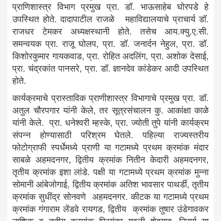
प्राणिशास्त्र विभाग प्रमुख प्रा. डॉ. भाऊसाहेब घोरपडे हे
उपस्थित होते. दादापाटील राजळे महाविद्यालयाचे प्राचार्य डॉ.
राजधर टेमकर अध्यक्षस्थानी होते. तसेच आय.क्यु.ए.सी.
समन्वयक प्रा. राजू घोलप, प्रा. डॉ. जनार्दन नेहुल, प्रा. डॉ.
किशोरकुमार गायकवाड, प्रा. रोहित अदलिंग, प्रा. अशोक देसाई,
प्रा. चंद्रकांत पानसरे, प्रा. डॉ. ज्ञानदेव कांडेकर आदी उपस्थित
होते.
कार्यक्रमाचे प्रास्ताविक प्राणीशास्त्र विभागाचे प्रमुख प्रा. डॉ.
अतुल चौरपगार यांनी केले, तर सूत्रसंचालन कु. आकांक्षा काळे
यांनी केले. प्रा. धनेश्वरी म्हस्के, प्रा. ज्योती तुपे यांनी कार्यक्रम
संपन्न होण्यासाठी परिश्रम घेतले. पहिल्या राज्यस्तरीय
फोटोग्राफी स्पर्धेमध्ये प्राणी या गटामध्ये प्रथम क्रमांक मंदार
साबळे अहमदनगर, द्वितीय क्रमांक नितीन केदारी अहमदनगर,
तृतीय क्रमांक इशा लांडे. पक्षी या गटामध्ये प्रथम क्रमांक मुन्ना
सोमानी आंबेजोगाई, द्वितीय क्रमांक अतिश भावसार पाथर्डी, तृतीय
क्रमांक सुधींद्र सोनवणे अहमदनगर. कीटक या गटामध्ये प्रथम
क्रमांक गंगाराम लेंडवे रायगड, द्वितीय क्रमांक तुषार उंडेगावकर
नाशिक व तृतीय क्रमांक प्रियंका गवळी शेवगाव. निसर्ग या