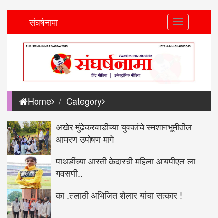
संघर्षनामा
Toggle
navigation
Home
Category
अखेर मुंढेकरवाडीच्या युवकांचे स्मशानभूमीतील
आमरण उपोषण मागे
पाथर्डीच्या आरती केदारची महिला आयपीएल ला
गवसणी..
का .तलाठी अभिजित शेलार यांचा सत्कार !