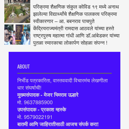
परिक्रमा शैक्षणिक संकुल कोविड १९ मध्ये अनाथ
झालेल्या विद्यार्थ्यांचे शैक्षणिक पालकत्व परिक्रमा
स्वीकारणार – आ. बबनराव पाचपुते
केंद्रियराज्यमंत्री रामदास आठवले यांच्या हस्ते
राष्ट्रपुरुष महात्मा गांधी आणि डॉ.आंबेडकर यांच्या
पुतळा स्मारकाचा लोकार्पण सोहळा संपन्न !
ABOUT
निर्भीड पत्रकारिता, वास्तववादी विचारमंच लेखणीला
धार संघर्षाची!
मुख्यसंपादक - मेजर भिमराव उल्हारे
मो. 9637885900
उपसंपादक - प्रकाश म्हस्के
मो. 9579022191
बातमी आणि जाहिरातीसाठी आजच संपर्क करा!